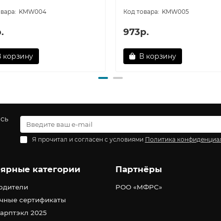
KMW004
KMW005
.
973р.
В корзину
В корзину
есь
Я прочитал и согласен с условиями
Политика конфиденциа
ярные категории
Партнёры
одители
РОО «МФРС»
чные сертификаты
арптэкл 2025