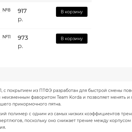
№8
917
В корзину
р.
№11
973
В корзину
р.
1, с покрытием из ПТФЭ разработан для быстрой смены пов
 неизменным фаворитом Team Korda и позволяет менять и п
ашего прикормочного пятна.
кий полимер с одним из самых низких коэффициентов трени
вертлюгов, поскольку оно снижает трение между корпусом 
ия.