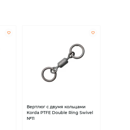
Вертлюг с двумя кольцами
№8
№1
Korda PTFE Double Ring Swivel
Вертлюг 
№11
Ring Swi