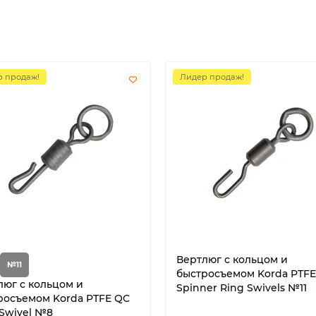
 продаж!
Лидер продаж!
Вертлюг с кольцом и
№11
быстросъемом Korda PTFE
люг с кольцом и
Spinner Ring Swivels №11
росъемом Korda PTFE QC
 Swivel №8