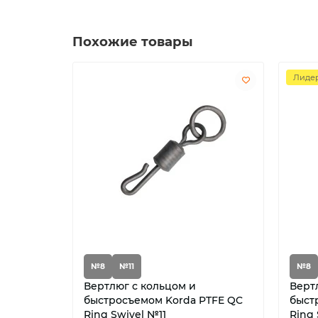
Похожие товары
Лидер
№8
№11
№8
Вертлюг с кольцом и
Верт
быстросъемом Korda PTFE QC
быст
Ring Swivel №11
Ring